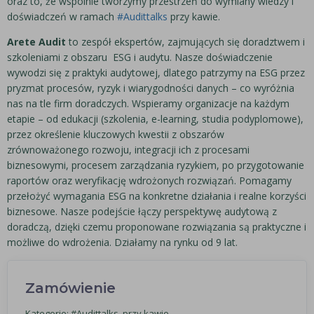
oraz to, że wspólnie tworzymy przestrzeń do wymiany wiedzy i
doświadczeń w ramach
#Audittalks
przy kawie.
Arete Audit
to zespół ekspertów, zajmujących się doradztwem i
szkoleniami z obszaru ESG i audytu. Nasze doświadczenie
wywodzi się z praktyki audytowej, dlatego patrzymy na ESG przez
pryzmat procesów, ryzyk i wiarygodności danych – co wyróżnia
nas na tle firm doradczych. Wspieramy organizacje na każdym
etapie – od edukacji (szkolenia, e-learning, studia podyplomowe),
przez określenie kluczowych kwestii z obszarów
zrównoważonego rozwoju, integracji ich z procesami
biznesowymi, procesem zarządzania ryzykiem, po przygotowanie
raportów oraz weryfikację wdrożonych rozwiązań. Pomagamy
przełożyć wymagania ESG na konkretne działania i realne korzyści
biznesowe. Nasze podejście łączy perspektywę audytową z
doradczą, dzięki czemu proponowane rozwiązania są praktyczne i
możliwe do wdrożenia. Działamy na rynku od 9 lat.
Zamówienie
Kategorie:
#Audittalks, przy kawie