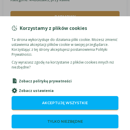
DARMOWY
Korzystamy z plików cookies
ZAMÓW
Ta strona wykorzystuje do działania pliki cookie. Możesz zmienić
ustawienia akceptacji plików cookie w swojej przeglądarce.
Korzystając z tej strony akceptujesz postanowienia Polityki
Prywatności.
Czy wyrażasz zgodę na korzystanie z plików cookies innych niż
niezbędne?
Zobacz politykę prywatności
Zobacz ustawienia
AKCEPTUJĘ WSZYSTKIE
TYLKO NIEZBĘDNE
Adres e-mail:
office@areteaudit.pl