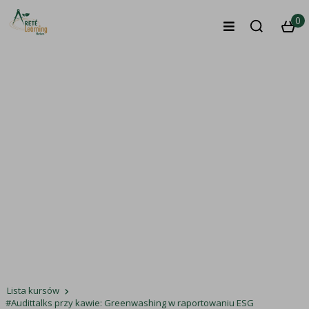
0
#Audittalks przy kawie: Greenwashing w
raportowaniu ESG
Lista kursów
#Audittalks przy kawie: Greenwashing w raportowaniu ESG